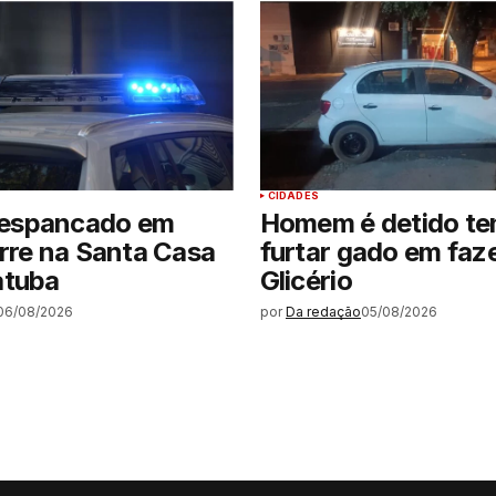
CIDADES
espancado em
Homem é detido te
rre na Santa Casa
furtar gado em faz
atuba
Glicério
06/08/2026
por
Da redação
05/08/2026