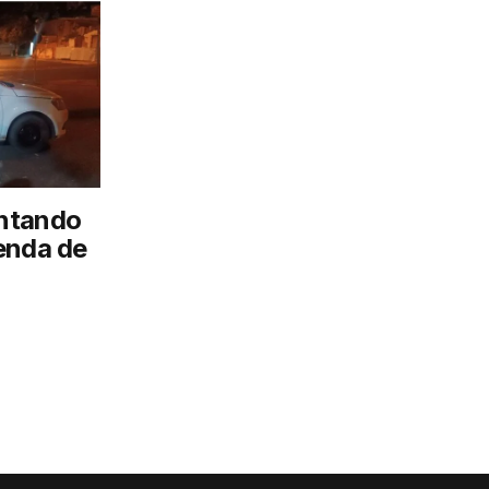
ntando
enda de