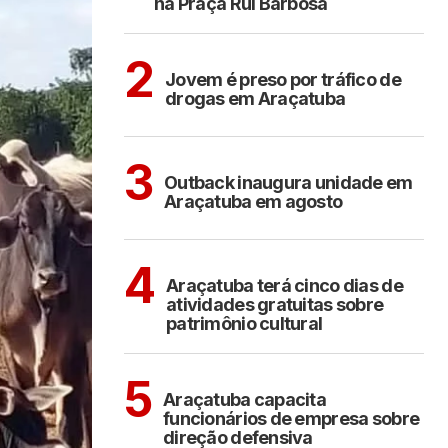
na Praça Rui Barbosa
ARAÇATUBA
2
Jovem é preso por tráfico de
drogas em Araçatuba
ARAÇATUBA
3
Outback inaugura unidade em
Araçatuba em agosto
ARAÇATUBA
CULTURA
4
Araçatuba terá cinco dias de
atividades gratuitas sobre
patrimônio cultural
ARAÇATUBA
5
Araçatuba capacita
funcionários de empresa sobre
direção defensiva