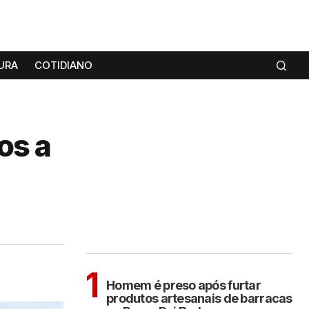
URA
COTIDIANO
os a
MAIS LIDAS
ARAÇATUBA
1
Homem é preso após furtar
produtos artesanais de barracas