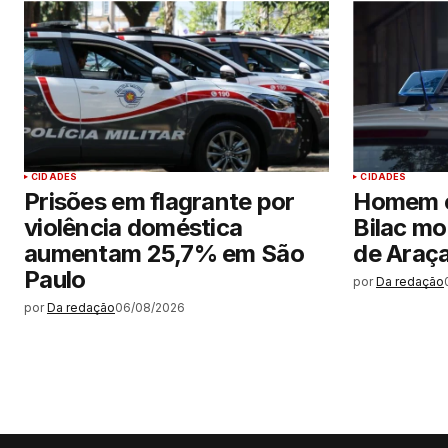
CIDADES
CIDADES
Prisões em flagrante por
Homem 
violência doméstica
Bilac mo
aumentam 25,7% em São
de Araç
Paulo
por
Da redação
por
Da redação
06/08/2026