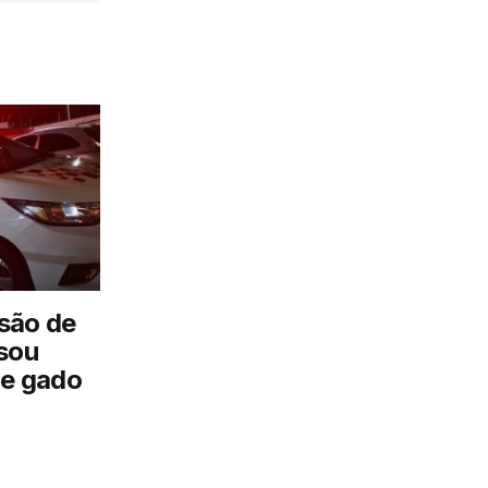
são de
sou
de gado