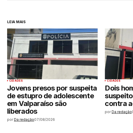
LEIA MAIS
CIDADES
CIDADES
Jovens presos por suspeita
Dois ho
de estupro de adolescente
suspeito
em Valparaíso são
contra 
liberados
por
Da redação
por
Da redação
07/08/2026