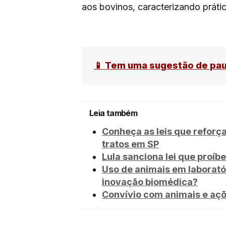
aos bovinos, caracterizando práti
📱 Tem uma sugestão de pa
Leia também
Conheça as leis que refor
tratos em SP
Lula sanciona lei que proíb
Uso de animais em laborató
inovação biomédica?
Convívio com animais e açõ