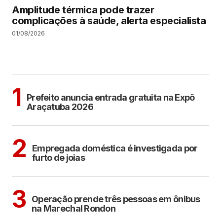
Amplitude térmica pode trazer
complicações à saúde, alerta especialista
01/08/2026
MAIS LIDAS
ARAÇATUBA
1
Prefeito anuncia entrada gratuita na Expô
Araçatuba 2026
ARAÇATUBA
2
Empregada doméstica é investigada por
furto de joias
ARAÇATUBA
3
Operação prende três pessoas em ônibus
na Marechal Rondon