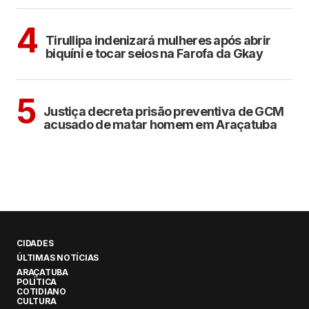
COTIDIANO
4
Tirullipa indenizará mulheres após abrir
biquíni e tocar seios na Farofa da Gkay
ARAÇATUBA
5
Justiça decreta prisão preventiva de GCM
acusado de matar homem em Araçatuba
CIDADES
ÚLTIMAS NOTÍCIAS
ARAÇATUBA
POLÍTICA
COTIDIANO
CULTURA