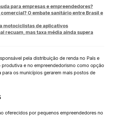
 muda para empresas e empreendedores?
 comercial? O embate sanitário entre Brasil e
 motociclistas de aplicativos
al recuam, mas taxa média ainda supera
ponsável pela distribuição de renda no País e
ão produtiva e no empreendedorismo como opção
da para os municípios gerarem mais postos de
s
são oferecidos por pequenos empreendedores no