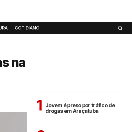
URA
COTIDIANO
as na
MAIS LIDAS
ARAÇATUBA
1
Jovem é preso por tráfico de
drogas em Araçatuba
ARAÇATUBA