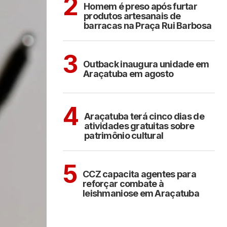
2
Homem é preso após furtar
produtos artesanais de
barracas na Praça Rui Barbosa
ARAÇATUBA
3
Outback inaugura unidade em
Araçatuba em agosto
ARAÇATUBA
CULTURA
4
Araçatuba terá cinco dias de
atividades gratuitas sobre
patrimônio cultural
ARAÇATUBA
5
CCZ capacita agentes para
reforçar combate à
leishmaniose em Araçatuba