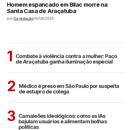
Homem espancado em Bilac morre na
Santa Casa de Araçatuba
por
Da redação
06/08/2026
MAIS LIDAS
ARAÇATUBA
1
Combate à violência contra a mulher: Paço
de Araçatuba ganha iluminação especial
CIDADES
2
Médico é preso em São Paulo por suspeita
de estupro de colega
POLÍTICA
COTIDIANO
3
Camaleões ideológicos: como as IAs
bajulam usuários e alimentam bolhas
políticas