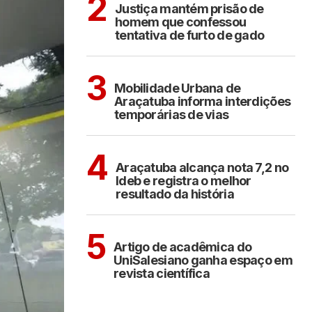
2
Justiça mantém prisão de
homem que confessou
tentativa de furto de gado
ARAÇATUBA
3
Mobilidade Urbana de
Araçatuba informa interdições
temporárias de vias
ARAÇATUBA
4
Araçatuba alcança nota 7,2 no
Ideb e registra o melhor
resultado da história
ARAÇATUBA
5
Artigo de acadêmica do
UniSalesiano ganha espaço em
revista científica