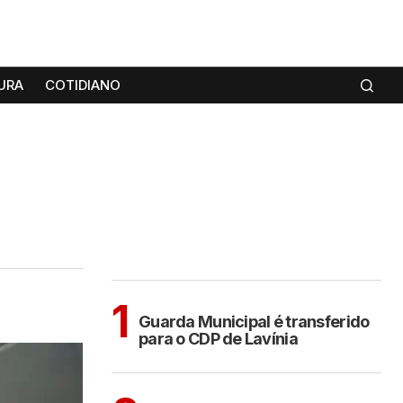
URA
COTIDIANO
MAIS LIDAS
ARAÇATUBA
1
Guarda Municipal é transferido
para o CDP de Lavínia
CIDADES