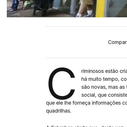
Compart
C
riminosos estão cr
há muito tempo, com
são novas, mas as 
social, que consis
que ele lhe forneça informações c
quadrilhas.