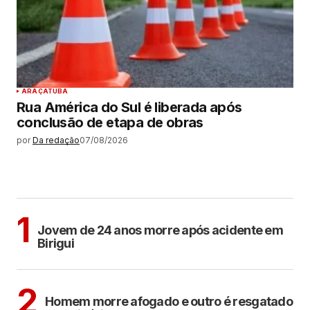
ARAÇATUBA
Rua América do Sul é liberada após
conclusão de etapa de obras
por
Da redação
07/08/2026
MAIS LIDAS
BIRIGUI
1
Jovem de 24 anos morre após acidente em
Birigui
Sem categoria
2
Homem morre afogado e outro é resgatado