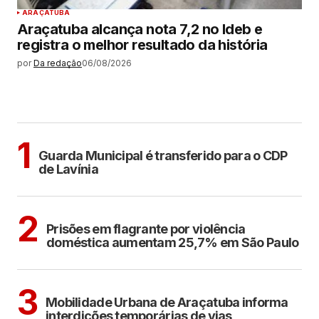
ARAÇATUBA
Araçatuba alcança nota 7,2 no Ideb e
registra o melhor resultado da história
por
Da redação
06/08/2026
MAIS LIDAS
ARAÇATUBA
1
Guarda Municipal é transferido para o CDP
de Lavínia
CIDADES
2
Prisões em flagrante por violência
doméstica aumentam 25,7% em São Paulo
ARAÇATUBA
3
Mobilidade Urbana de Araçatuba informa
interdições temporárias de vias