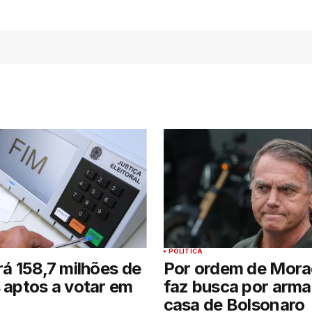
POLÍTICA
erá 158,7 milhões de
Por ordem de Mora
s aptos a votar em
faz busca por arma
casa de Bolsonaro