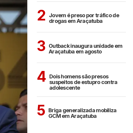
ARAÇATUBA
2
Jovem é preso por tráfico de
drogas em Araçatuba
ARAÇATUBA
3
Outback inaugura unidade em
Araçatuba em agosto
CIDADES
4
Dois homens são presos
suspeitos de estupro contra
adolescente
ARAÇATUBA
5
Briga generalizada mobiliza
GCM em Araçatuba