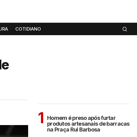
URA
COTIDIANO
de
MAIS LIDAS
ARAÇATUBA
1
Homem é preso após furtar
produtos artesanais de barracas
na Praça Rui Barbosa