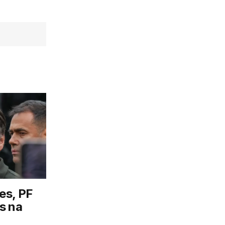
es, PF
s na