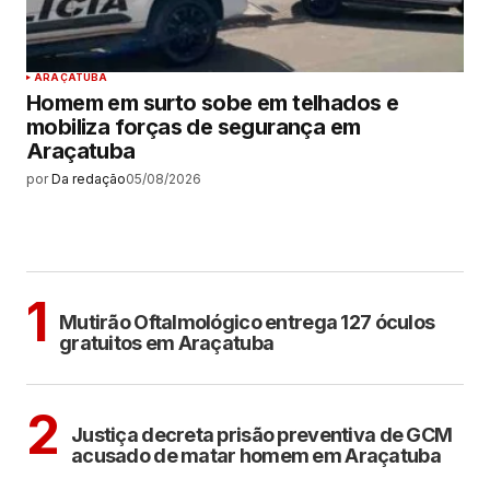
ARAÇATUBA
Homem em surto sobe em telhados e
mobiliza forças de segurança em
Araçatuba
por
Da redação
05/08/2026
MAIS LIDAS
ARAÇATUBA
1
Mutirão Oftalmológico entrega 127 óculos
gratuitos em Araçatuba
ARAÇATUBA
2
Justiça decreta prisão preventiva de GCM
acusado de matar homem em Araçatuba