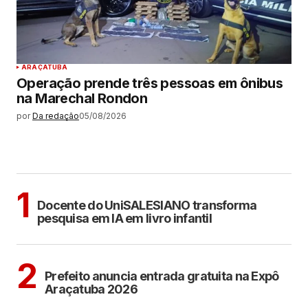
ARAÇATUBA
Operação prende três pessoas em ônibus
na Marechal Rondon
por
Da redação
05/08/2026
MAIS LIDAS
ARAÇATUBA
1
Docente do UniSALESIANO transforma
pesquisa em IA em livro infantil
ARAÇATUBA
2
Prefeito anuncia entrada gratuita na Expô
Araçatuba 2026