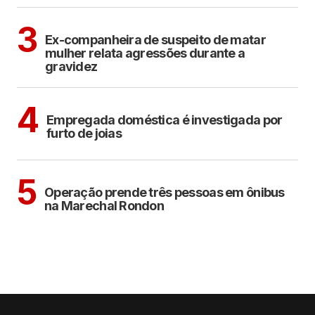
CIDADES
3
Ex-companheira de suspeito de matar
mulher relata agressões durante a
gravidez
ARAÇATUBA
4
Empregada doméstica é investigada por
furto de joias
ARAÇATUBA
5
Operação prende três pessoas em ônibus
na Marechal Rondon