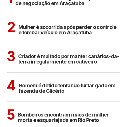
de negociação em Araçatuba
ARAÇATUBA
2
Mulher é socorrida após perder o controle
e tombar veículo em Araçatuba
ARAÇATUBA
3
Criador é multado por manter canários-da-
terra irregularmente em cativeiro
CIDADES
4
Homem é detido tentando furtar gado em
fazenda de Glicério
CIDADES
5
Bombeiros encontram mãos de mulher
morta e esquartejada em Rio Preto