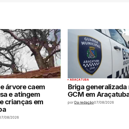
ARAÇATUBA
de árvore caem
Briga generalizada 
sa e atingem
GCM em Araçatub
e crianças em
por
Da redação
07/08/2026
ba
07/08/2026