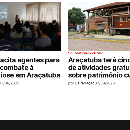
ARAÇATUBA
CULTURA
acita agentes para
Araçatuba terá cin
 combate à
de atividades gratu
niose em Araçatuba
sobre patrimônio cu
07/08/2026
por
Da redação
07/08/2026