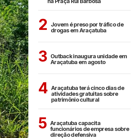
na Praça Rui Barbosa
ARAÇATUBA
2
Jovem é preso por tráfico de
drogas em Araçatuba
ARAÇATUBA
3
Outback inaugura unidade em
Araçatuba em agosto
ARAÇATUBA
CULTURA
4
Araçatuba terá cinco dias de
atividades gratuitas sobre
patrimônio cultural
ARAÇATUBA
5
Araçatuba capacita
funcionários de empresa sobre
direção defensiva