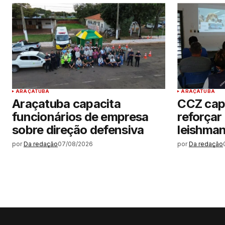
ARAÇATUBA
ARAÇATUBA
Araçatuba capacita
CCZ cap
funcionários de empresa
reforçar
sobre direção defensiva
leishma
por
Da redação
07/08/2026
por
Da redação