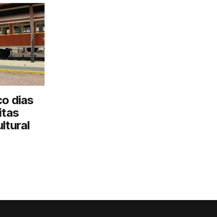
co dias
itas
ltural