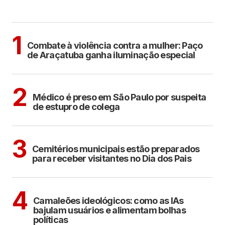
MAIS LIDAS
ARAÇATUBA
1
Combate à violência contra a mulher: Paço
de Araçatuba ganha iluminação especial
CIDADES
2
Médico é preso em São Paulo por suspeita
de estupro de colega
ARAÇATUBA
3
Cemitérios municipais estão preparados
para receber visitantes no Dia dos Pais
POLÍTICA
COTIDIANO
4
Camaleões ideológicos: como as IAs
bajulam usuários e alimentam bolhas
políticas