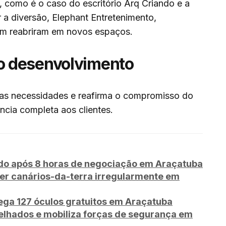
, como é o caso do escritório Arq Criando e a
 a diversão, Elephant Entretenimento,
m reabriram em novos espaços.
 desenvolvimento
sas necessidades e reafirma o compromisso do
cia completa aos clientes.
o após 8 horas de negociação em Araçatuba
er canários-da-terra irregularmente em
ega 127 óculos gratuitos em Araçatuba
lhados e mobiliza forças de segurança em