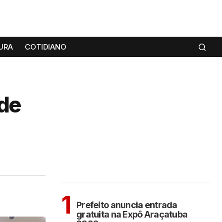
URA
COTIDIANO
 de
MAIS LIDAS
ARAÇATUBA
1
Prefeito anuncia entrada
gratuita na Expô Araçatuba