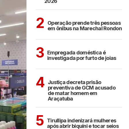
2026
ARAÇATUBA
2
Operação prende três pessoas
em ônibus na Marechal Rondon
ARAÇATUBA
3
Empregada doméstica é
investigada por furto de joias
ARAÇATUBA
4
Justiça decreta prisão
preventiva de GCM acusado
de matar homem em
Araçatuba
COTIDIANO
5
Tirullipa indenizará mulheres
após abrir biquíni e tocar seios