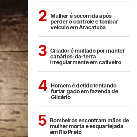
ARAÇATUBA
2
Mulher é socorrida após
perder o controle e tombar
veículo em Araçatuba
ARAÇATUBA
3
Criador é multado por manter
canários-da-terra
irregularmente em cativeiro
CIDADES
4
Homem é detido tentando
furtar gado em fazenda de
Glicério
CIDADES
5
Bombeiros encontram mãos de
mulher morta e esquartejada
em Rio Preto