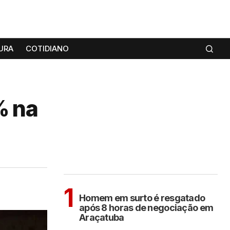
URA
COTIDIANO
% na
MAIS LIDAS
ARAÇATUBA
1
Homem em surto é resgatado
após 8 horas de negociação em
Araçatuba