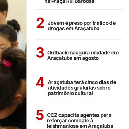
na Praça Rui Barbosa
ARAÇATUBA
2
Jovem é preso por tráfico de
drogas em Araçatuba
ARAÇATUBA
3
Outback inaugura unidade em
Araçatuba em agosto
ARAÇATUBA
CULTURA
4
Araçatuba terá cinco dias de
atividades gratuitas sobre
patrimônio cultural
ARAÇATUBA
5
CCZ capacita agentes para
reforçar combate à
leishmaniose em Araçatuba