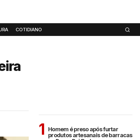
URA
COTIDIANO
eira
MAIS LIDAS
ARAÇATUBA
1
Homem é preso após furtar
produtos artesanais de barracas