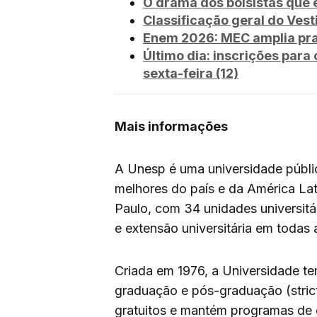
O drama dos bolsistas que 
Classificação geral do Vesti
Enem 2026: MEC amplia praz
Último dia: inscrições par
sexta-feira (12)
Mais informações
A Unesp é uma universidade públic
melhores do país e da América La
Paulo, com 34 unidades universitá
e extensão universitária em todas
Criada em 1976, a Universidade te
graduação e pós-graduação (strict
gratuitos e mantém programas de 