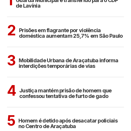
1
Guarda Municipal é transferido para o CDP
de Lavínia
CIDADES
2
Prisões em flagrante por violência
doméstica aumentam 25,7% em São Paulo
ARAÇATUBA
3
Mobilidade Urbana de Araçatuba informa
interdições temporárias de vias
CIDADES
4
Justiça mantém prisão de homem que
confessou tentativa de furto de gado
ARAÇATUBA
5
Homem é detido após desacatar policiais
no Centro de Araçatuba