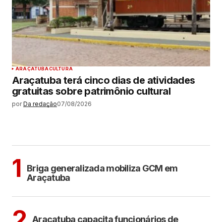
ARAÇATUBA
CULTURA
Araçatuba terá cinco dias de atividades
gratuitas sobre patrimônio cultural
por
Da redação
07/08/2026
MAIS LIDAS
ARAÇATUBA
1
Briga generalizada mobiliza GCM em
Araçatuba
ARAÇATUBA
2
Araçatuba capacita funcionários de