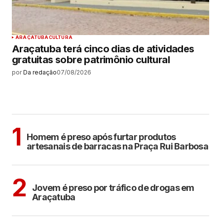
ARAÇATUBA
CULTURA
Araçatuba terá cinco dias de atividades
gratuitas sobre patrimônio cultural
por
Da redação
07/08/2026
MAIS LIDAS
ARAÇATUBA
1
Homem é preso após furtar produtos
artesanais de barracas na Praça Rui Barbosa
ARAÇATUBA
2
Jovem é preso por tráfico de drogas em
Araçatuba