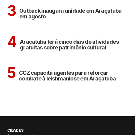
ARAÇATUBA
3
Outback inaugura unidade em Araçatuba
em agosto
ARAÇATUBA
CULTURA
4
Araçatuba terá cinco dias de atividades
gratuitas sobre patrimônio cultural
ARAÇATUBA
5
CCZ capacita agentes para reforçar
combate à leishmaniose em Araçatuba
CIDADES