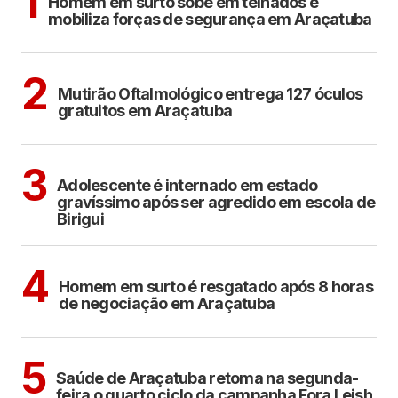
1
Homem em surto sobe em telhados e
mobiliza forças de segurança em Araçatuba
ARAÇATUBA
2
Mutirão Oftalmológico entrega 127 óculos
gratuitos em Araçatuba
BIRIGUI
3
Adolescente é internado em estado
gravíssimo após ser agredido em escola de
Birigui
ARAÇATUBA
4
Homem em surto é resgatado após 8 horas
de negociação em Araçatuba
ARAÇATUBA
5
Saúde de Araçatuba retoma na segunda-
feira o quarto ciclo da campanha Fora Leish