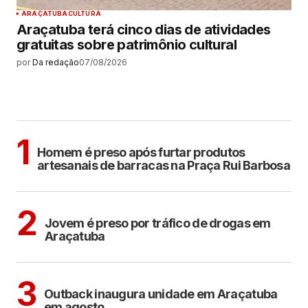
ARAÇATUBA
CULTURA
Araçatuba terá cinco dias de atividades
gratuitas sobre patrimônio cultural
por
Da redação
07/08/2026
MAIS LIDAS
ARAÇATUBA
1
Homem é preso após furtar produtos
artesanais de barracas na Praça Rui Barbosa
ARAÇATUBA
2
Jovem é preso por tráfico de drogas em
Araçatuba
ARAÇATUBA
3
Outback inaugura unidade em Araçatuba
em agosto