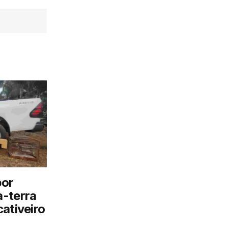
por
a-terra
ativeiro