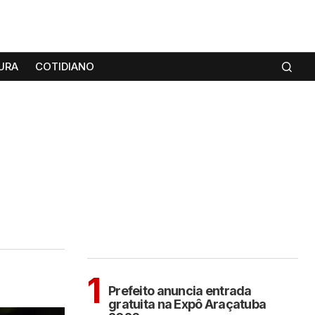
URA
COTIDIANO
MAIS LIDAS
ARAÇATUBA
1
Prefeito anuncia entrada
gratuita na Expô Araçatuba