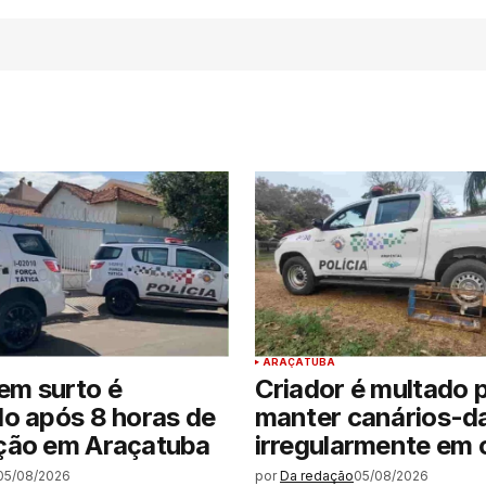
ARAÇATUBA
m surto é
Criador é multado 
o após 8 horas de
manter canários-d
ção em Araçatuba
irregularmente em c
05/08/2026
por
Da redação
05/08/2026