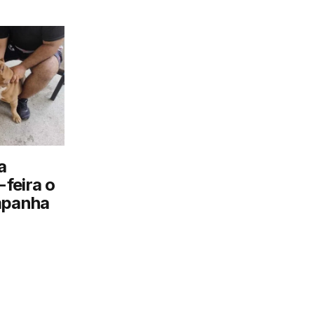
a
feira o
mpanha