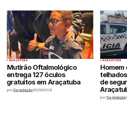
ARAÇATUBA
ARAÇATUBA
Mutirão Oftalmológico
Homem e
entrega 127 óculos
telhados
gratuitos em Araçatuba
de segu
Araçatu
por
Da redação
05/08/2026
por
Da redação