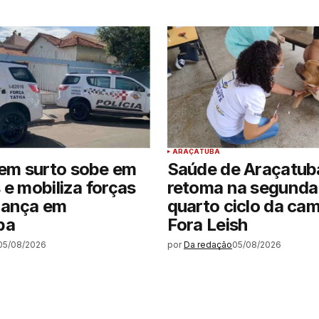
ARAÇATUBA
m surto sobe em
Saúde de Araçatub
 e mobiliza forças
retoma na segunda-
rança em
quarto ciclo da ca
ba
Fora Leish
05/08/2026
por
Da redação
05/08/2026