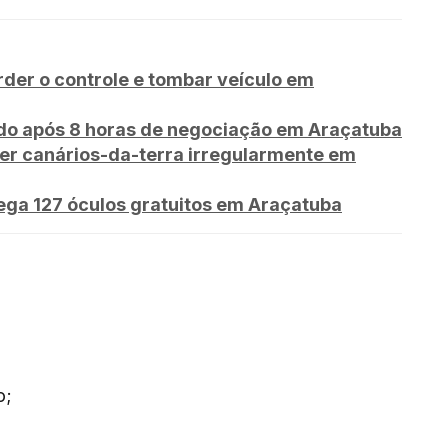
rder o controle e tombar veículo em
o após 8 horas de negociação em Araçatuba
er canários-da-terra irregularmente em
ega 127 óculos gratuitos em Araçatuba
o;