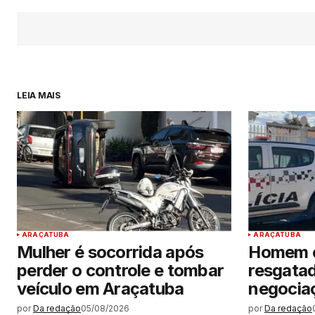
LEIA MAIS
ARAÇATUBA
ARAÇATUBA
Mulher é socorrida após
Homem e
perder o controle e tombar
resgatad
veículo em Araçatuba
negocia
por
Da redação
05/08/2026
por
Da redação