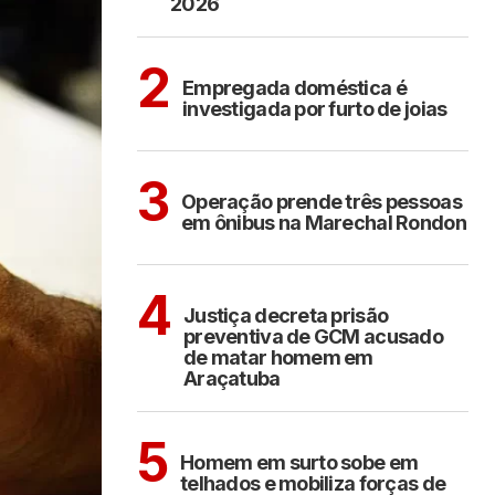
2026
ARAÇATUBA
2
Empregada doméstica é
investigada por furto de joias
ARAÇATUBA
3
Operação prende três pessoas
em ônibus na Marechal Rondon
ARAÇATUBA
4
Justiça decreta prisão
preventiva de GCM acusado
de matar homem em
Araçatuba
ARAÇATUBA
5
Homem em surto sobe em
telhados e mobiliza forças de