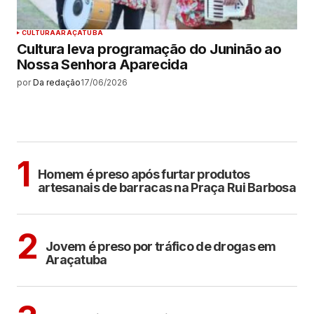
CULTURA
ARAÇATUBA
Cultura leva programação do Juninão ao
Nossa Senhora Aparecida
por
Da redação
17/06/2026
MAIS LIDAS
ARAÇATUBA
1
Homem é preso após furtar produtos
artesanais de barracas na Praça Rui Barbosa
ARAÇATUBA
2
Jovem é preso por tráfico de drogas em
Araçatuba
ARAÇATUBA