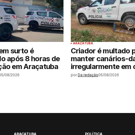
ARAÇATUBA
m surto é
Criador é multado 
o após 8 horas de
manter canários-d
ção em Araçatuba
irregularmente em c
05/08/2026
por
Da redação
05/08/2026
ARAÇATUBA
POLÍTICA