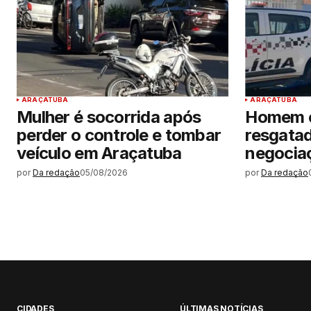
ARAÇATUBA
ARAÇATUBA
Mulher é socorrida após
Homem e
perder o controle e tombar
resgatad
veículo em Araçatuba
negocia
por
Da redação
05/08/2026
por
Da redação
CIDADES
ÚLTIMAS NOTÍCIAS