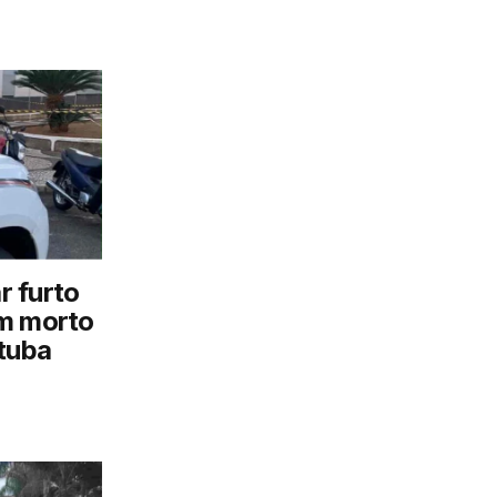
ar furto
em morto
tuba