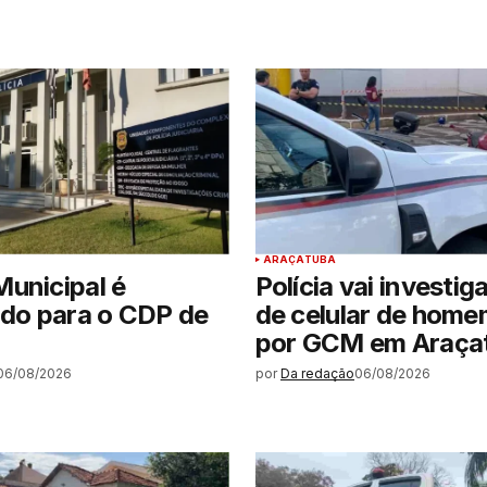
ARAÇATUBA
unicipal é
Polícia vai investig
ido para o CDP de
de celular de hom
por GCM em Araça
06/08/2026
por
Da redação
06/08/2026