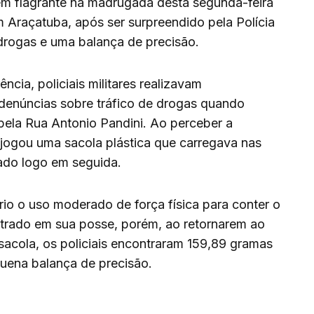
m flagrante na madrugada desta segunda-feira
m Araçatuba, após ser surpreendido pela Polícia
drogas e uma balança de precisão.
cia, policiais militares realizavam
 denúncias sobre tráfico de drogas quando
pela Rua Antonio Pandini. Ao perceber a
jogou uma sacola plástica que carregava nas
ado logo em seguida.
io o uso moderado de força física para conter o
ontrado em sua posse, porém, ao retornarem ao
 sacola, os policiais encontraram 159,89 gramas
uena balança de precisão.