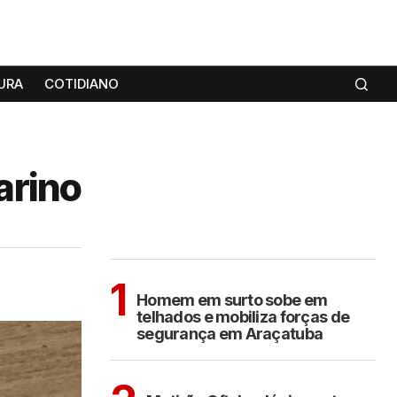
URA
COTIDIANO
arino
MAIS LIDAS
ARAÇATUBA
1
Homem em surto sobe em
telhados e mobiliza forças de
segurança em Araçatuba
ARAÇATUBA