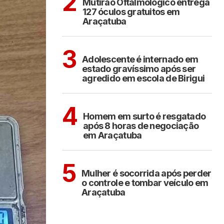
2
Mutirão Oftalmológico entrega
127 óculos gratuitos em
Araçatuba
BIRIGUI
3
Adolescente é internado em
estado gravíssimo após ser
agredido em escola de Birigui
ARAÇATUBA
4
Homem em surto é resgatado
após 8 horas de negociação
em Araçatuba
ARAÇATUBA
5
Mulher é socorrida após perder
o controle e tombar veículo em
Araçatuba