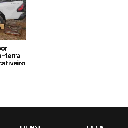
por
a-terra
ativeiro
COTIDIANO
CULTURA