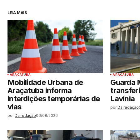
LEIA MAIS
ARAÇATUBA
ARAÇATUBA
Mobilidade Urbana de
Guarda M
Araçatuba informa
transfer
interdições temporárias de
Lavínia
vias
por
Da redação
por
Da redação
06/08/2026