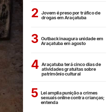
ARAÇATUBA
2
Jovem é preso por tráfico de
drogas em Araçatuba
ARAÇATUBA
3
Outback inaugura unidade em
Araçatuba em agosto
ARAÇATUBA
CULTURA
4
Araçatuba terá cinco dias de
atividades gratuitas sobre
patrimônio cultural
COTIDIANO
5
Lei amplia punição a crimes
sexuais online contra crianças;
entenda