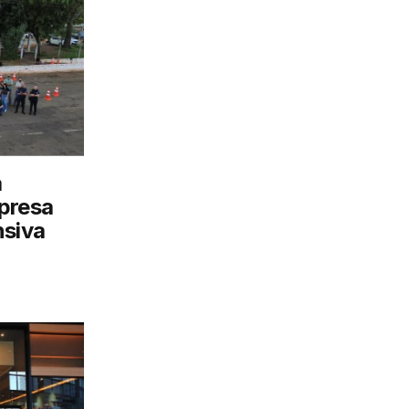
a
presa
nsiva