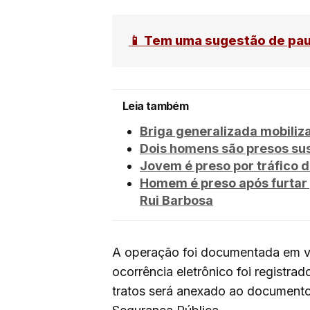
📱 Tem uma sugestão de pa
Leia também
Briga generalizada mobili
Dois homens são presos sus
Jovem é preso por tráfico 
Homem é preso após furtar 
Rui Barbosa
A operação foi documentada em ví
ocorrência eletrônico foi registra
tratos será anexado ao documento