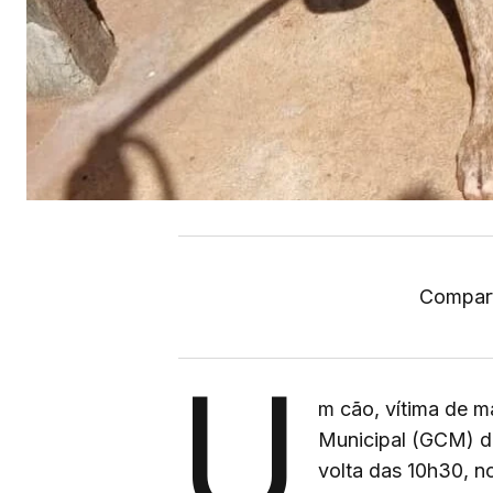
Compart
U
m cão, vítima de ma
Municipal (GCM) d
volta das 10h30, n