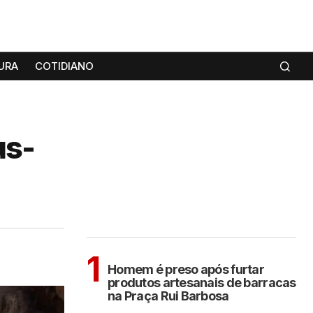
URA
COTIDIANO
us-
MAIS LIDAS
ARAÇATUBA
1
Homem é preso após furtar
produtos artesanais de barracas
na Praça Rui Barbosa