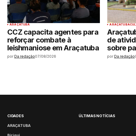
ARAÇATUBA
ARAÇATUBA
CU
CCZ capacita agentes para
Araçatub
reforçar combate à
de ativi
leishmaniose em Araçatuba
sobre pa
por
Da redação
07/08/2026
por
Da redação
CIDADES
ÚLTIMAS NOTÍCIAS
ARAÇATUBA
Birigui