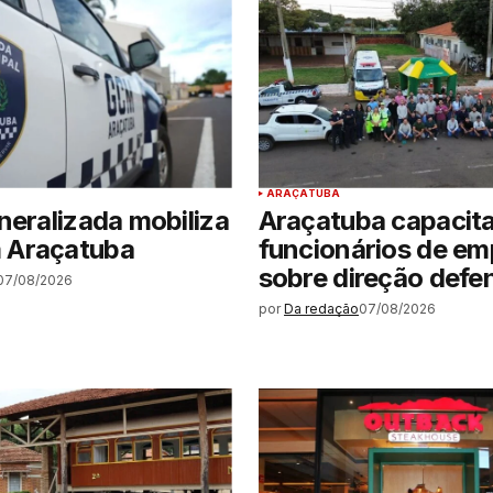
ARAÇATUBA
neralizada mobiliza
Araçatuba capacit
 Araçatuba
funcionários de em
sobre direção defe
07/08/2026
por
Da redação
07/08/2026