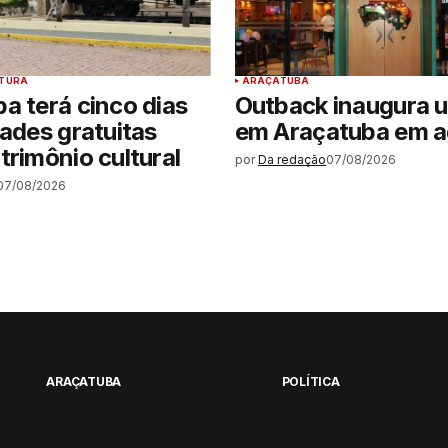
LTURA
ARAÇATUBA
a terá cinco dias
Outback inaugura 
dades gratuitas
em Araçatuba em 
trimônio cultural
por
Da redação
07/08/2026
07/08/2026
ARAÇATUBA
POLÍTICA