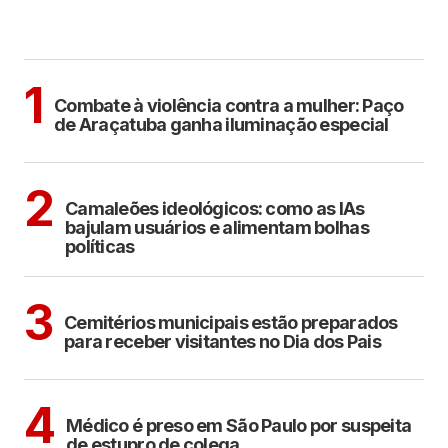
MAIS LIDAS
ARAÇATUBA
1
Combate à violência contra a mulher: Paço
de Araçatuba ganha iluminação especial
POLÍTICA
COTIDIANO
2
Camaleões ideológicos: como as IAs
bajulam usuários e alimentam bolhas
políticas
ARAÇATUBA
3
Cemitérios municipais estão preparados
para receber visitantes no Dia dos Pais
CIDADES
4
Médico é preso em São Paulo por suspeita
de estupro de colega