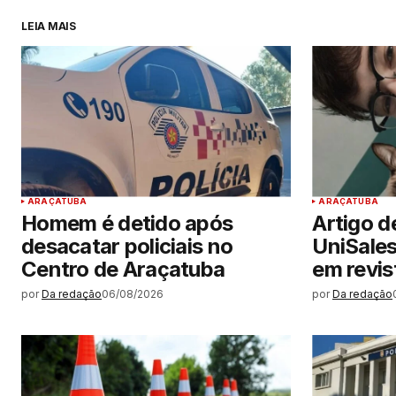
LEIA MAIS
ARAÇATUBA
ARAÇATUBA
Homem é detido após
Artigo d
desacatar policiais no
UniSale
Centro de Araçatuba
em revist
por
Da redação
06/08/2026
por
Da redação