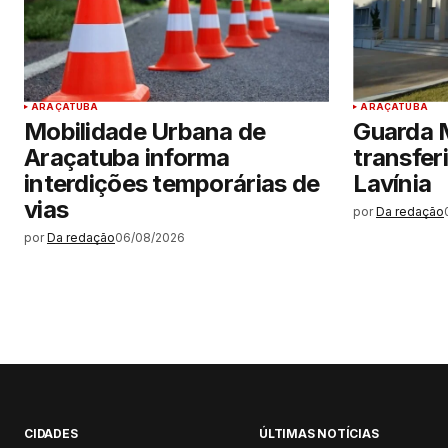
ARAÇATUBA
ARAÇATUBA
Mobilidade Urbana de
Guarda M
Araçatuba informa
transfer
interdições temporárias de
Lavínia
vias
por
Da redação
por
Da redação
06/08/2026
CIDADES
ÚLTIMAS NOTÍCIAS