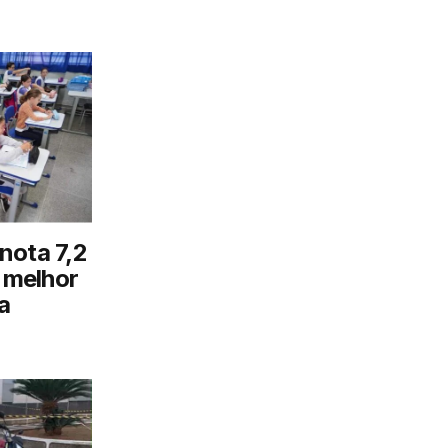
nota 7,2
o melhor
a