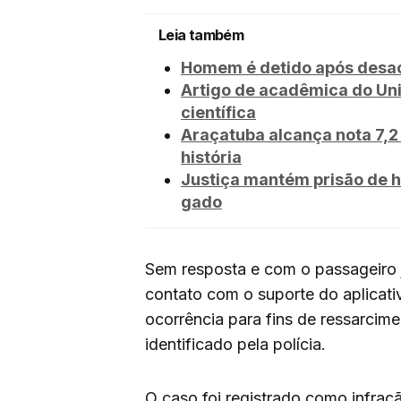
Leia também
Homem é detido após desaca
Artigo de acadêmica do Un
científica
Araçatuba alcança nota 7,2 
história
Justiça mantém prisão de h
gado
Sem resposta e com o passageiro j
contato com o suporte do aplicativ
ocorrência para fins de ressarcime
identificado pela polícia.
O caso foi registrado como infraç