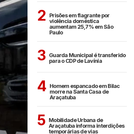
CIDADES
2
Prisões em flagrante por
violência doméstica
aumentam 25,7% em São
Paulo
ARAÇATUBA
3
Guarda Municipal é transferido
para o CDP de Lavínia
CIDADES
4
Homem espancado em Bilac
morre na Santa Casa de
Araçatuba
ARAÇATUBA
5
Mobilidade Urbana de
Araçatuba informa interdições
temporárias de vias