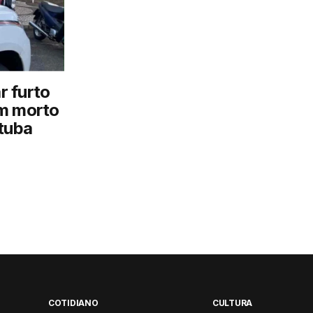
ar furto
em morto
tuba
COTIDIANO
CULTURA