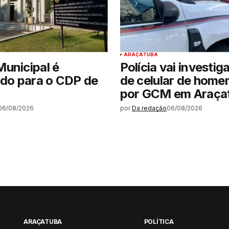
ARAÇATUBA
unicipal é
Polícia vai investig
ido para o CDP de
de celular de hom
por GCM em Araça
06/08/2026
por
Da redação
06/08/2026
ARAÇATUBA
POLÍTICA