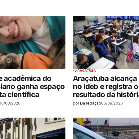
ARAÇATUBA
e acadêmica do
Araçatuba alcança 
siano ganha espaço
no Ideb e registra 
a científica
resultado da históri
06/08/2026
por
Da redação
06/08/2026