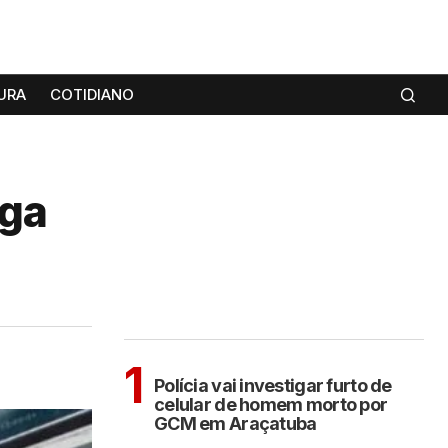
URA
COTIDIANO
aga
MAIS LIDAS
ARAÇATUBA
1
Polícia vai investigar furto de
celular de homem morto por
GCM em Araçatuba