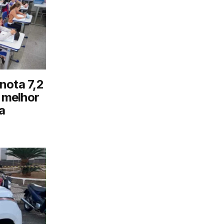
nota 7,2
o melhor
a