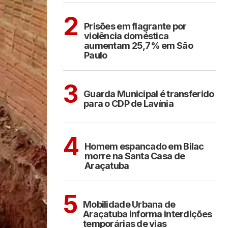
CIDADES
2
Prisões em flagrante por
violência doméstica
aumentam 25,7% em São
Paulo
ARAÇATUBA
3
Guarda Municipal é transferido
para o CDP de Lavínia
CIDADES
4
Homem espancado em Bilac
morre na Santa Casa de
Araçatuba
ARAÇATUBA
5
Mobilidade Urbana de
Araçatuba informa interdições
temporárias de vias