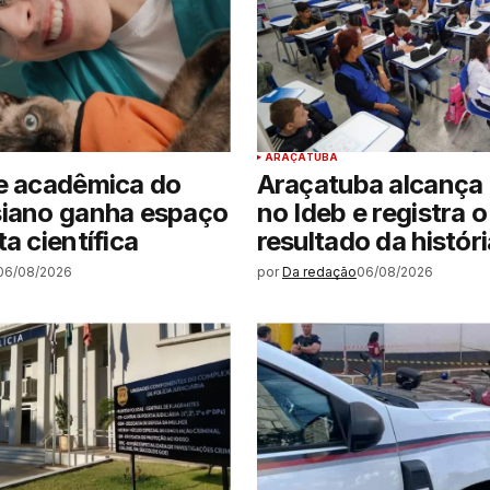
ARAÇATUBA
e acadêmica do
Araçatuba alcança 
siano ganha espaço
no Ideb e registra 
a científica
resultado da históri
06/08/2026
por
Da redação
06/08/2026