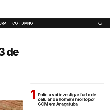
URA
COTIDIANO
3 de
MAIS LIDAS
ARAÇATUBA
1
Polícia vai investigar furto de
celular de homem morto por
GCM em Araçatuba