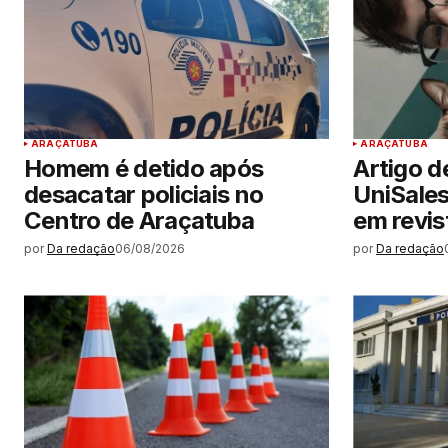
ARAÇATUBA
ARAÇATUBA
Homem é detido após
Artigo d
desacatar policiais no
UniSale
Centro de Araçatuba
em revist
por
Da redação
06/08/2026
por
Da redação