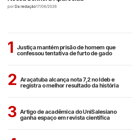
por
Da redação
17/06/2026
MAIS LIDAS
CIDADES
1
Justiça mantém prisão de homem que
confessou tentativa de furto de gado
ARAÇATUBA
2
Araçatuba alcança nota 7,2 no Ideb e
registra o melhor resultado da história
ARAÇATUBA
3
Artigo de acadêmica do UniSalesiano
ganha espaço em revista científica
ARAÇATUBA