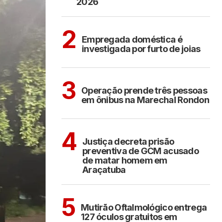
2026
ARAÇATUBA
2
Empregada doméstica é
investigada por furto de joias
ARAÇATUBA
3
Operação prende três pessoas
em ônibus na Marechal Rondon
ARAÇATUBA
4
Justiça decreta prisão
preventiva de GCM acusado
de matar homem em
Araçatuba
ARAÇATUBA
5
Mutirão Oftalmológico entrega
127 óculos gratuitos em