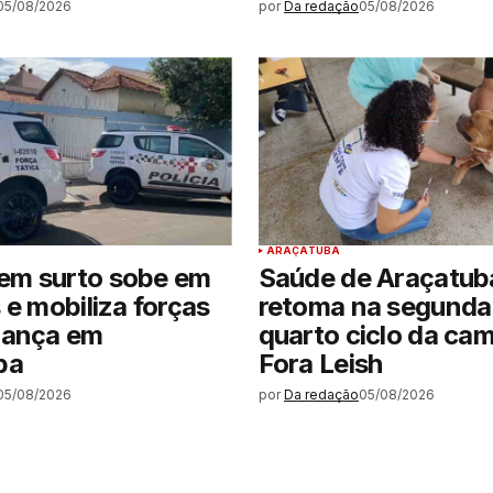
05/08/2026
por
Da redação
05/08/2026
ARAÇATUBA
m surto sobe em
Saúde de Araçatub
 e mobiliza forças
retoma na segunda-
rança em
quarto ciclo da ca
ba
Fora Leish
05/08/2026
por
Da redação
05/08/2026