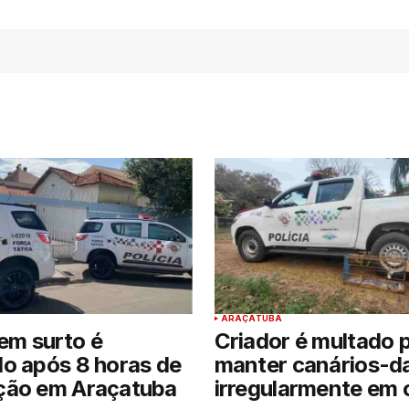
ARAÇATUBA
m surto é
Criador é multado 
o após 8 horas de
manter canários-d
ção em Araçatuba
irregularmente em c