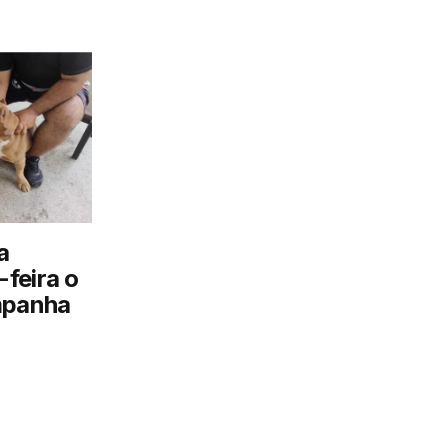
a
feira o
mpanha