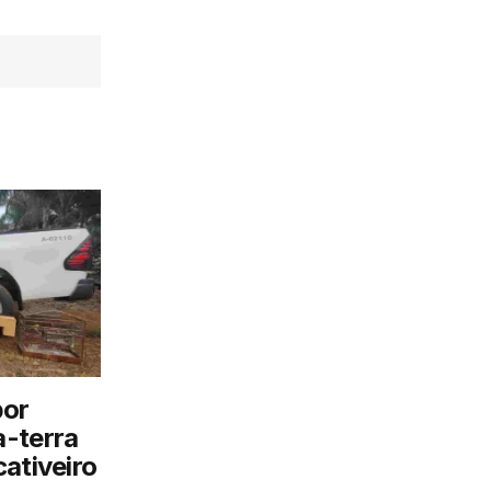
por
a-terra
ativeiro