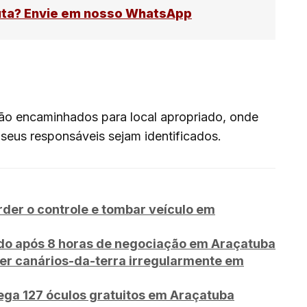
uta? Envie em nosso WhatsApp
são encaminhados para local apropriado, onde
eus responsáveis sejam identificados.
rder o controle e tombar veículo em
o após 8 horas de negociação em Araçatuba
er canários-da-terra irregularmente em
ega 127 óculos gratuitos em Araçatuba