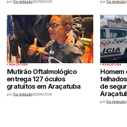
por
Da redação
05/08/2026
por
Da redação
ARAÇATUBA
ARAÇATUBA
Mutirão Oftalmológico
Homem e
entrega 127 óculos
telhados
gratuitos em Araçatuba
de segu
Araçatu
por
Da redação
05/08/2026
por
Da redação