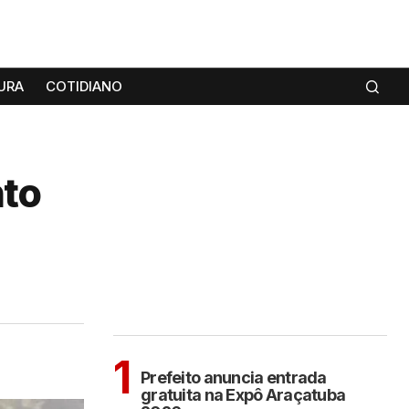
URA
COTIDIANO
nto
MAIS LIDAS
ARAÇATUBA
1
Prefeito anuncia entrada
gratuita na Expô Araçatuba