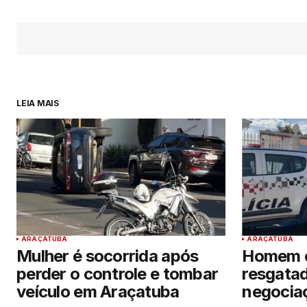
LEIA MAIS
ARAÇATUBA
ARAÇATUBA
Mulher é socorrida após
Homem e
perder o controle e tombar
resgatad
veículo em Araçatuba
negocia