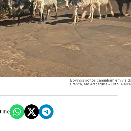
Bovinos soltos caminham em via do
Branca, em Araçatuba - Foto: Ales
ilhe