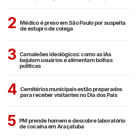
CIDADES
2
Médico é preso em São Paulo por suspeita
de estupro de colega
POLÍTICA
COTIDIANO
3
Camaleões ideológicos: como as IAs
bajulam usuários e alimentam bolhas
políticas
ARAÇATUBA
4
Cemitérios municipais estão preparados
para receber visitantes no Dia dos Pais
ARAÇATUBA
5
PM prende homem e descobre laboratório
de cocaína em Araçatuba