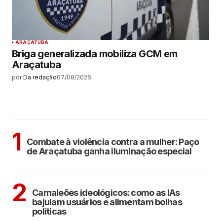
ARAÇATUBA
Briga generalizada mobiliza GCM em
Araçatuba
por
Da redação
07/08/2026
MAIS LIDAS
ARAÇATUBA
1
Combate à violência contra a mulher: Paço
de Araçatuba ganha iluminação especial
POLÍTICA
COTIDIANO
2
Camaleões ideológicos: como as IAs
bajulam usuários e alimentam bolhas
políticas