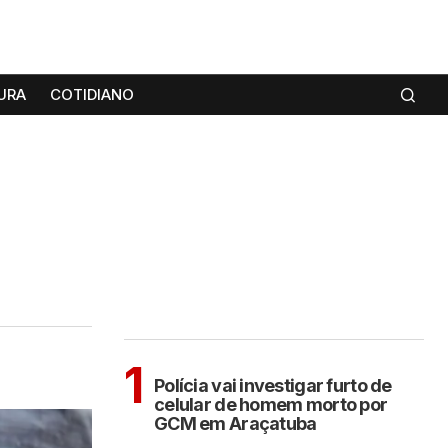
URA
COTIDIANO
MAIS LIDAS
ARAÇATUBA
1
Polícia vai investigar furto de
celular de homem morto por
GCM em Araçatuba