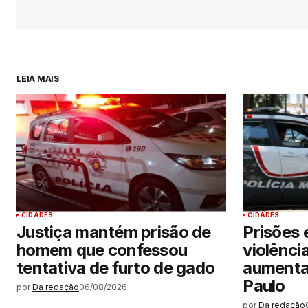
LEIA MAIS
CIDADES
CIDADES
Justiça mantém prisão de
Prisões 
homem que confessou
violênci
tentativa de furto de gado
aumenta
Paulo
por
Da redação
06/08/2026
por
Da redação