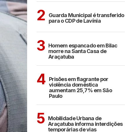
ARAÇATUBA
2
Guarda Municipal é transferido
para o CDP de Lavínia
CIDADES
3
Homem espancado em Bilac
morre na Santa Casa de
Araçatuba
CIDADES
4
Prisões em flagrante por
violência doméstica
aumentam 25,7% em São
Paulo
ARAÇATUBA
5
Mobilidade Urbana de
Araçatuba informa interdições
temporárias de vias