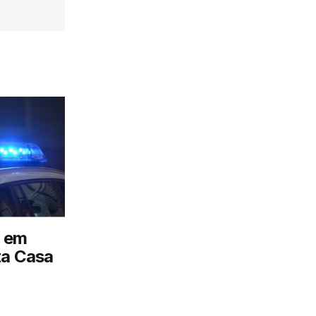
 em
ta Casa