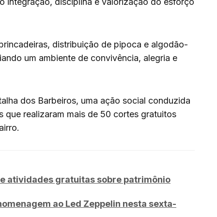
o integração, disciplina e valorização do esforço
rincadeiras, distribuição de pipoca e algodão-
iando um ambiente de convivência, alegria e
talha dos Barbeiros, uma ação social conduzida
os que realizaram mais de 50 cortes gratuitos
irro.
e atividades gratuitas sobre patrimônio
homenagem ao Led Zeppelin nesta sexta-