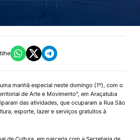
ilhe
u uma manhã especial neste domingo (1º), com o
rritorial de Arte e Movimento”, em Araçatuba
ciparam das atividades, que ocuparam a Rua São
ura, esporte, lazer e serviços gratuitos à
ipal de Cultura, em parceria com a Secretaria de