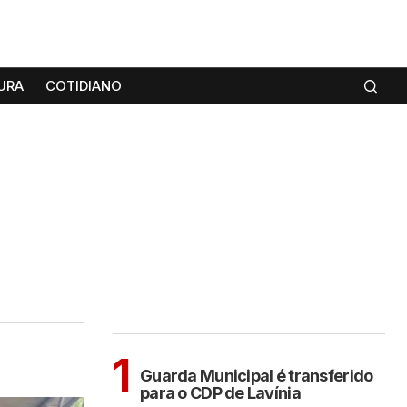
URA
COTIDIANO
MAIS LIDAS
ARAÇATUBA
1
Guarda Municipal é transferido
para o CDP de Lavínia