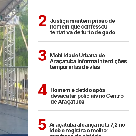
CIDADES
2
Justiça mantém prisão de
homem que confessou
tentativa de furto de gado
ARAÇATUBA
3
Mobilidade Urbana de
Araçatuba informa interdições
temporárias de vias
ARAÇATUBA
4
Homem é detido após
desacatar policiais no Centro
de Araçatuba
ARAÇATUBA
5
Araçatuba alcança nota 7,2 no
Ideb e registra o melhor