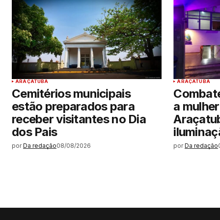
ARAÇATUBA
ARAÇATUBA
Cemitérios municipais
Combate 
estão preparados para
a mulher
receber visitantes no Dia
Araçatu
dos Pais
iluminaç
por
Da redação
08/08/2026
por
Da redação