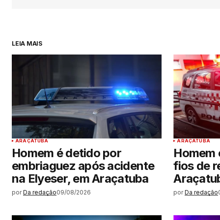
LEIA MAIS
ARAÇATUBA
ARAÇATUBA
Homem é detido por
Homem é
embriaguez após acidente
fios de 
na Elyeser, em Araçatuba
Araçatu
por
Da redação
09/08/2026
por
Da redação