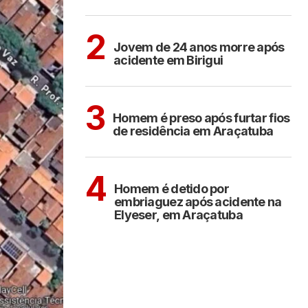
BIRIGUI
2
Jovem de 24 anos morre após
acidente em Birigui
ARAÇATUBA
3
Homem é preso após furtar fios
de residência em Araçatuba
ARAÇATUBA
4
Homem é detido por
embriaguez após acidente na
Elyeser, em Araçatuba