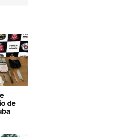
e
io de
uba