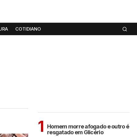
URA
COTIDIANO
MAIS LIDAS
Sem categoria
1
Homem morre afogado e outro é
resgatado em Glicério