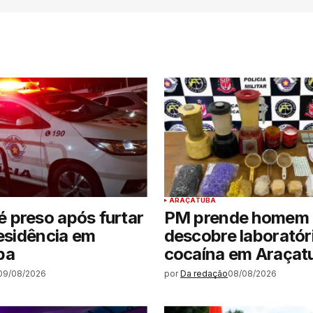
ARAÇATUBA
 preso após furtar
PM prende homem 
residência em
descobre laboratór
ba
cocaína em Araçat
09/08/2026
por
Da redação
08/08/2026