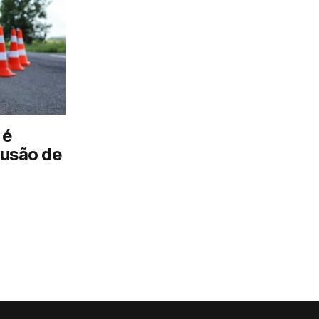
 é
lusão de