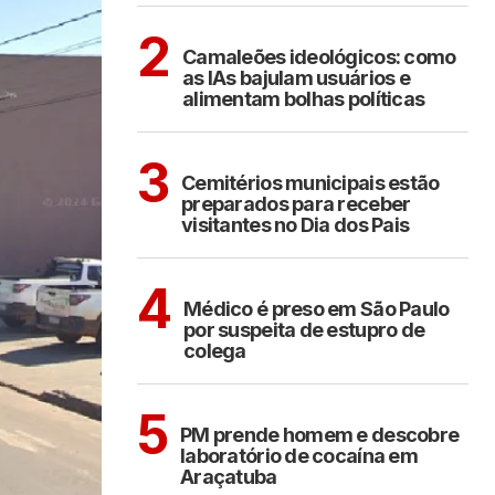
POLÍTICA
COTIDIANO
2
Camaleões ideológicos: como
as IAs bajulam usuários e
alimentam bolhas políticas
ARAÇATUBA
3
Cemitérios municipais estão
preparados para receber
visitantes no Dia dos Pais
CIDADES
4
Médico é preso em São Paulo
por suspeita de estupro de
colega
ARAÇATUBA
5
PM prende homem e descobre
laboratório de cocaína em
Araçatuba