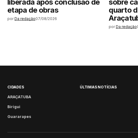
liberada após conclusão de
sobre ca
etapa de obras
quarto d
Araçatu
por
Da redação
07/08/2026
por
Da redação
CIDADES
ÚLTIMAS NOTÍCIAS
ARAÇATUBA
Birigui
Guararapes