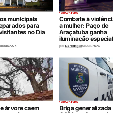
ARAÇATUBA
os municipais
Combate à violênci
reparados para
a mulher: Paço de
visitantes no Dia
Araçatuba ganha
iluminação especial
08/08/2026
por
Da redação
08/08/2026
ARAÇATUBA
de árvore caem
Briga generalizada 