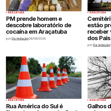
ARAÇATUBA
ARAÇATUBA
PM prende homem e
Cemitéri
descobre laboratório de
estão p
cocaína em Araçatuba
receber 
dos Pais
por
Da redação
08/08/2026
por
Da redação
ARAÇATUBA
ARAÇATUBA
Rua América do Sul é
Galhos 