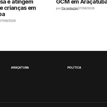
sa e atingem
GCM em Araçatub
e crianças em
por
Da redação
07/08/2026
ba
07/08/2026
ARAÇATUBA
POLÍTICA