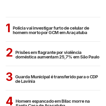
MAIS LIDAS
ARAÇATUBA
1
Polícia vai investigar furto de celular de
homem morto por GCM em Araçatuba
CIDADES
2
Prisões em flagrante por violência
doméstica aumentam 25,7% em São Paulo
ARAÇATUBA
3
Guarda Municipal é transferido para o CDP
de Lavínia
CIDADES
4
Homem espancado em Bilac morre na
Santa Casa de Araçatuba