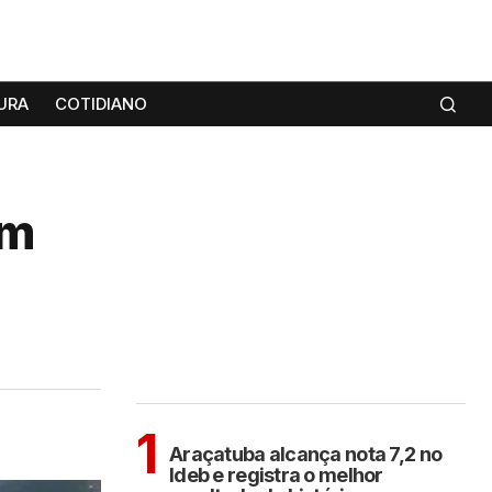
URA
COTIDIANO
em
MAIS LIDAS
ARAÇATUBA
1
Araçatuba alcança nota 7,2 no
Ideb e registra o melhor