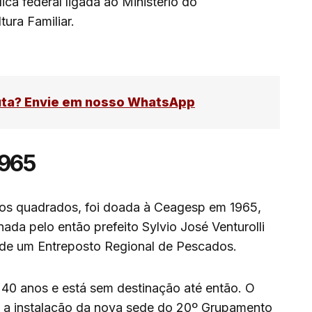
ca federal ligada ao Ministério do
ura Familiar.
uta? Envie em nosso WhatsApp
1965
ros quadrados, foi doada à Ceagesp em 1965,
nada pelo então prefeito Sylvio José Venturolli
 de um Entreposto Regional de Pescados.
e 40 anos e está sem destinação até então. O
a a instalação da nova sede do 20º Grupamento