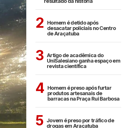
resultado da história
ARAÇATUBA
2
Homem é detido após
desacatar policiais no Centro
de Araçatuba
ARAÇATUBA
3
Artigo de acadêmica do
UniSalesiano ganha espaço em
revista científica
ARAÇATUBA
4
Homem é preso após furtar
produtos artesanais de
barracas na Praça Rui Barbosa
ARAÇATUBA
5
Jovem é preso por tráfico de
drogas em Araçatuba