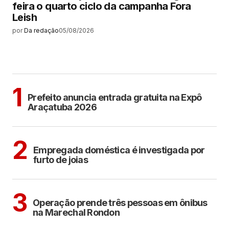
feira o quarto ciclo da campanha Fora
Leish
por
Da redação
05/08/2026
MAIS LIDAS
ARAÇATUBA
1
Prefeito anuncia entrada gratuita na Expô
Araçatuba 2026
ARAÇATUBA
2
Empregada doméstica é investigada por
furto de joias
ARAÇATUBA
3
Operação prende três pessoas em ônibus
na Marechal Rondon