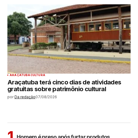
ARAÇATUBA
CULTURA
Araçatuba terá cinco dias de atividades
gratuitas sobre patrimônio cultural
por
Da redação
07/08/2026
MAIS LIDAS
ARAÇATUBA
1
Homem é preso após furtar produtos