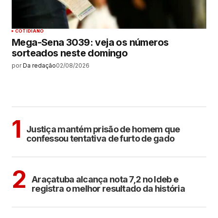
COTIDIANO
Mega-Sena 3039: veja os números
sorteados neste domingo
por
Da redação
02/08/2026
MAIS LIDAS
CIDADES
1
Justiça mantém prisão de homem que
confessou tentativa de furto de gado
ARAÇATUBA
2
Araçatuba alcança nota 7,2 no Ideb e
registra o melhor resultado da história
ARAÇATUBA