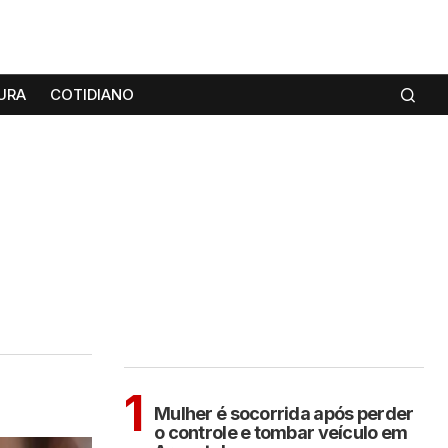
URA
COTIDIANO
MAIS LIDAS
ARAÇATUBA
1
Mulher é socorrida após perder
o controle e tombar veículo em