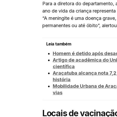
Para a diretora do departamento, 
ano de vida da criança represent
“A meningite é uma doença grave,
permanentes ou até óbito”, alertou 
Leia também
Homem é detido após desaca
Artigo de acadêmica do Un
científica
Araçatuba alcança nota 7,2 
história
Mobilidade Urbana de Araça
vias
Locais de vacinaçã