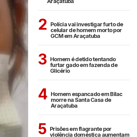
Araçatuba
ARAÇATUBA
2
Polícia vai investigar furto de
celular de homem morto por
GCM em Araçatuba
CIDADES
3
Homem é detido tentando
furtar gado em fazenda de
Glicério
CIDADES
4
Homem espancado em Bilac
morre na Santa Casa de
Araçatuba
CIDADES
5
Prisões em flagrante por
violência doméstica aumentam