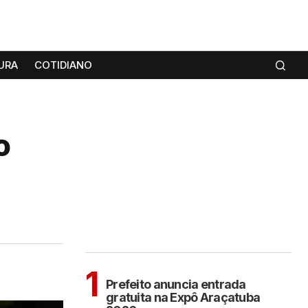
URA
COTIDIANO
o
MAIS LIDAS
ARAÇATUBA
1
Prefeito anuncia entrada
gratuita na Expô Araçatuba