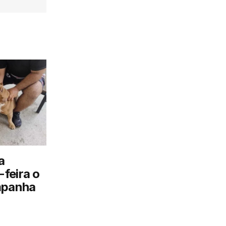
a
feira o
mpanha