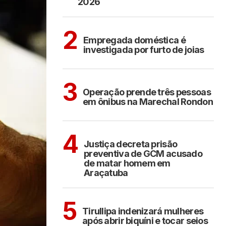
2026
ARAÇATUBA
2
Empregada doméstica é
investigada por furto de joias
ARAÇATUBA
3
Operação prende três pessoas
em ônibus na Marechal Rondon
ARAÇATUBA
4
Justiça decreta prisão
preventiva de GCM acusado
de matar homem em
Araçatuba
COTIDIANO
5
Tirullipa indenizará mulheres
após abrir biquíni e tocar seios