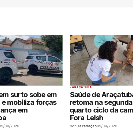
ARAÇATUBA
m surto sobe em
Saúde de Araçatub
 e mobiliza forças
retoma na segunda-
rança em
quarto ciclo da ca
ba
Fora Leish
05/08/2026
por
Da redação
05/08/2026