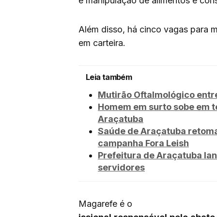
e manipulação de alimentos é cons
Além disso, há cinco vagas para 
em carteira.
Leia também
Mutirão Oftalmológico entr
Homem em surto sobe em te
Araçatuba
Saúde de Araçatuba retoma 
campanha Fora Leish
Prefeitura de Araçatuba la
servidores
Magarefe é o