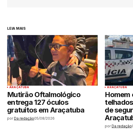
LEIA MAIS
ARAÇATUBA
ARAÇATUBA
Mutirão Oftalmológico
Homem e
entrega 127 óculos
telhados
gratuitos em Araçatuba
de segu
Araçatu
por
Da redação
05/08/2026
por
Da redação