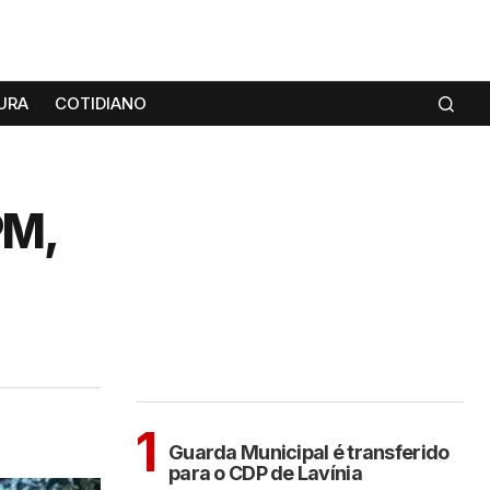
URA
COTIDIANO
PM,
MAIS LIDAS
ARAÇATUBA
1
Guarda Municipal é transferido
para o CDP de Lavínia