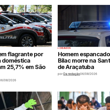
CIDADES
em flagrante por
Homem espancado
a doméstica
Bilac morre na San
m 25,7% em São
de Araçatuba
por
Da redação
06/08/2026
06/08/2026