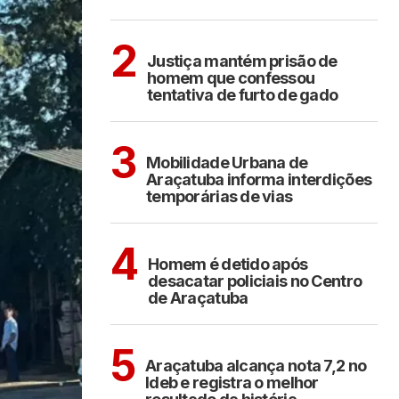
CIDADES
2
Justiça mantém prisão de
homem que confessou
tentativa de furto de gado
ARAÇATUBA
3
Mobilidade Urbana de
Araçatuba informa interdições
temporárias de vias
ARAÇATUBA
4
Homem é detido após
desacatar policiais no Centro
de Araçatuba
ARAÇATUBA
5
Araçatuba alcança nota 7,2 no
Ideb e registra o melhor