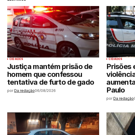
CIDADES
CIDADES
Justiça mantém prisão de
Prisões 
homem que confessou
violênci
tentativa de furto de gado
aumenta
Paulo
por
Da redação
06/08/2026
por
Da redação