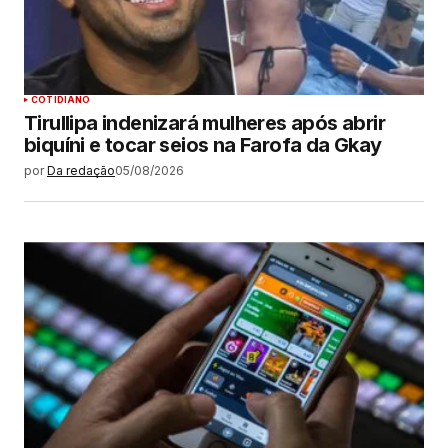
COTIDIANO
Tirullipa indenizará mulheres após abrir
biquíni e tocar seios na Farofa da Gkay
por
Da redação
05/08/2026