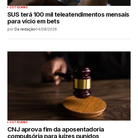
COTIDIANO
SUS terá 100 mil teleatendimentos mensais
para vício em bets
por
Da redação
04/08/2026
COTIDIANO
CNJ aprova fim da aposentadoria
compulsória para juízes punidos