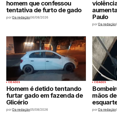
homem que confessou
violênci
tentativa de furto de gado
aumenta
Paulo
por
Da redação
06/08/2026
por
Da redação
CIDADES
CIDADES
Homem é detido tentando
Bombeir
furtar gado em fazenda de
mãos de
Glicério
esquarte
por
Da redação
05/08/2026
por
Da redação