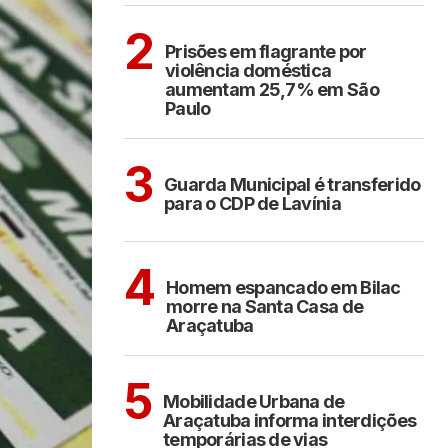
CIDADES
2
Prisões em flagrante por
violência doméstica
aumentam 25,7% em São
Paulo
ARAÇATUBA
3
Guarda Municipal é transferido
para o CDP de Lavínia
CIDADES
4
Homem espancado em Bilac
morre na Santa Casa de
Araçatuba
ARAÇATUBA
5
Mobilidade Urbana de
Araçatuba informa interdições
temporárias de vias