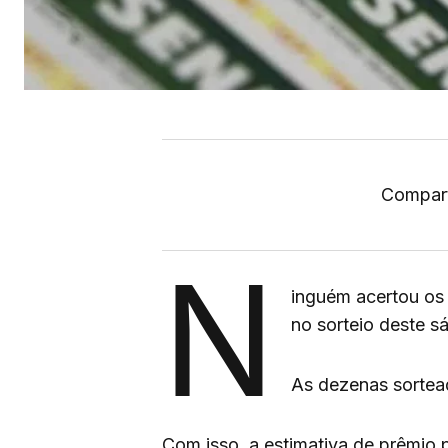
Compart
N
inguém acertou os
no sorteio deste s
As dezenas sortead
Com isso, a estimativa de prêmio 