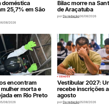
a doméstica
Bilac morre na San
m 25,7% em São
de Araçatuba
por
Da redação
06/08/2026
06/08/2026
CIDADES
os encontram
Vestibular 2027: U
 mulher morta e
recebe inscrições a
jada em Rio Preto
agosto
05/08/2026
por
Da redação
05/08/2026