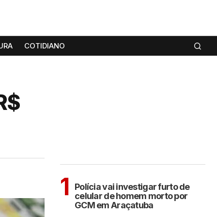
URA
COTIDIANO
R$
MAIS LIDAS
ARAÇATUBA
1
Polícia vai investigar furto de
celular de homem morto por
GCM em Araçatuba