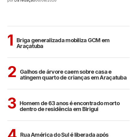
por
Da redação
06/08/2026
MAIS LIDAS
ARAÇATUBA
1
Briga generalizada mobiliza GCM em
Araçatuba
ARAÇATUBA
2
Galhos de árvore caem sobre casa e
atingem quarto de crianças em Araçatuba
BIRIGUI
3
Homem de 63 anos é encontrado morto
dentro de residência em Birigui
ARAÇATUBA
4
Rua América do Sul é liberada após