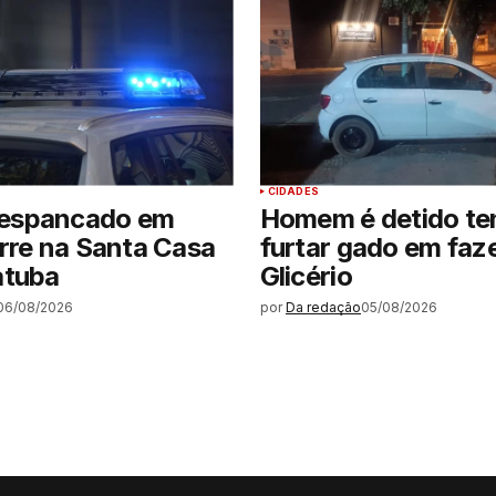
CIDADES
espancado em
Homem é detido te
rre na Santa Casa
furtar gado em faz
atuba
Glicério
06/08/2026
por
Da redação
05/08/2026