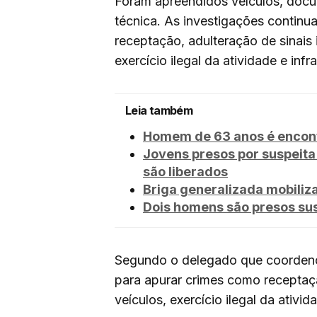
Foram apreendidos veículos, docu
técnica. As investigações contin
receptação, adulteração de sinais 
exercício ilegal da atividade e infr
Leia também
Homem de 63 anos é encont
Jovens presos por suspeita
são liberados
Briga generalizada mobili
Dois homens são presos sus
Segundo o delegado que coordeno
para apurar crimes como receptaçã
veículos, exercício ilegal da ativid