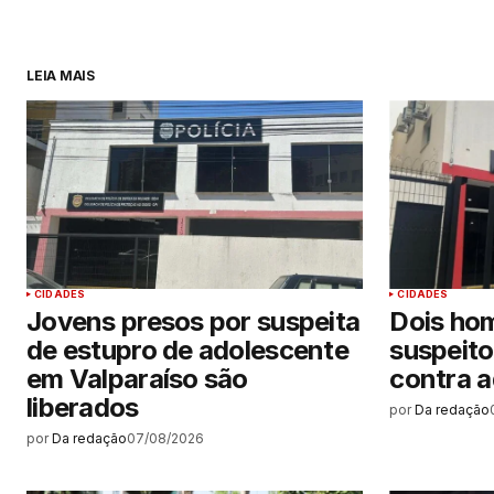
LEIA MAIS
CIDADES
CIDADES
Jovens presos por suspeita
Dois ho
de estupro de adolescente
suspeito
em Valparaíso são
contra 
liberados
por
Da redação
por
Da redação
07/08/2026