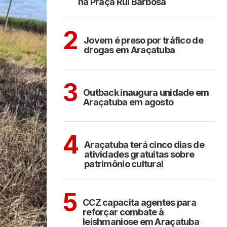
na Praça Rui Barbosa
ARAÇATUBA
2
Jovem é preso por tráfico de
drogas em Araçatuba
ARAÇATUBA
3
Outback inaugura unidade em
Araçatuba em agosto
ARAÇATUBA
CULTURA
4
Araçatuba terá cinco dias de
atividades gratuitas sobre
patrimônio cultural
ARAÇATUBA
5
CCZ capacita agentes para
reforçar combate à
leishmaniose em Araçatuba