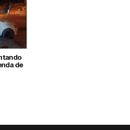
ntando
enda de