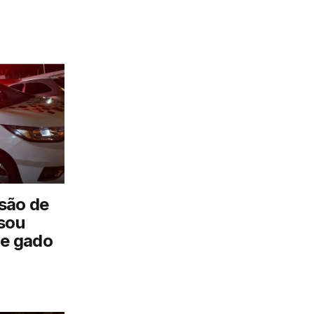
são de
sou
de gado