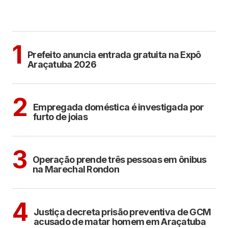
MAIS LIDAS
ARAÇATUBA
1
Prefeito anuncia entrada gratuita na Expô
Araçatuba 2026
ARAÇATUBA
2
Empregada doméstica é investigada por
furto de joias
ARAÇATUBA
3
Operação prende três pessoas em ônibus
na Marechal Rondon
ARAÇATUBA
4
Justiça decreta prisão preventiva de GCM
acusado de matar homem em Araçatuba