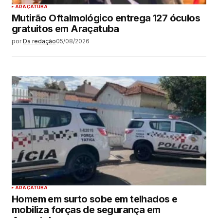
ARAÇATUBA
Mutirão Oftalmológico entrega 127 óculos
gratuitos em Araçatuba
por
Da redação
05/08/2026
ARAÇATUBA
Homem em surto sobe em telhados e
mobiliza forças de segurança em