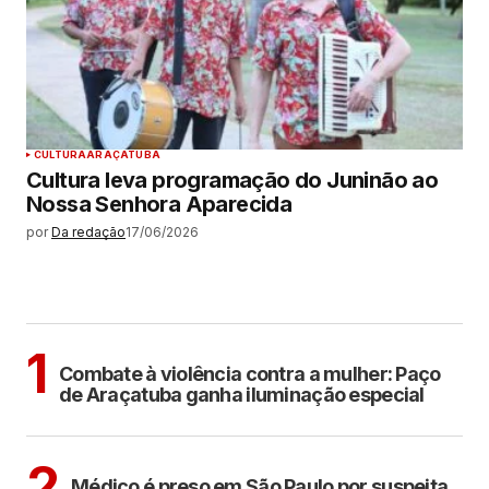
CULTURA
ARAÇATUBA
Cultura leva programação do Juninão ao
Nossa Senhora Aparecida
por
Da redação
17/06/2026
MAIS LIDAS
ARAÇATUBA
1
Combate à violência contra a mulher: Paço
de Araçatuba ganha iluminação especial
CIDADES
2
Médico é preso em São Paulo por suspeita