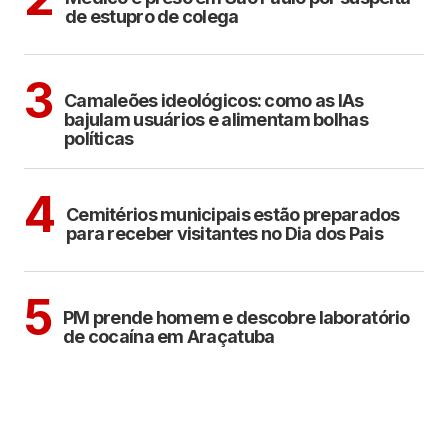
de estupro de colega
POLÍTICA
COTIDIANO
3
Camaleões ideológicos: como as IAs
bajulam usuários e alimentam bolhas
políticas
ARAÇATUBA
4
Cemitérios municipais estão preparados
para receber visitantes no Dia dos Pais
ARAÇATUBA
5
PM prende homem e descobre laboratório
de cocaína em Araçatuba